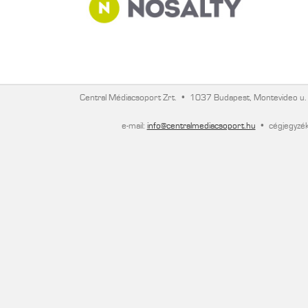
Central Médiacsoport Zrt.
•
1037 Budapest, Montevideo u.
e-mail:
info@centralmediacsoport.hu
•
cégjegyz